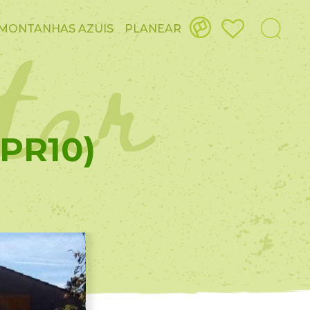
itar
MONTANHAS AZUIS
PLANEAR
PR10)