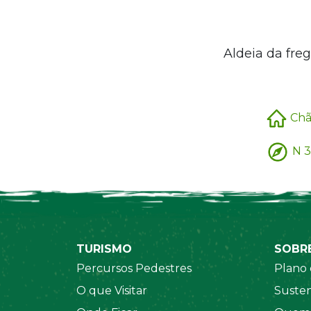
Aldeia da fre
Chã
N 3
TURISMO
SOBR
Percursos Pedestres
Plano 
O que Visitar
Susten