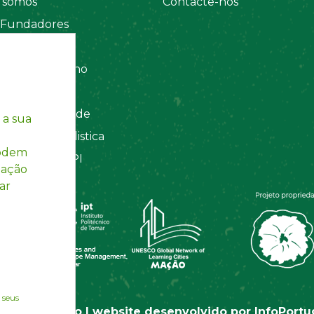
somos
Contacte-nos
 Fundadores
 Sociais
amento Interno
tos
ca de Privacidade
 a sua
ação Contabilistica
podem
Registada INPI
mação
ar
 seus
tas de Mação | website desenvolvido por
InfoPortu