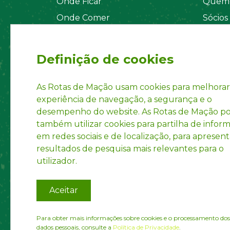
Onde Ficar
Quem 
Onde Comer
Sócios
Sistema de Segurança
Orgãos
Regul
Definição de cookies
Estatu
Políti
As Rotas de Mação usam cookies para melhorar
experiência de navegação, a segurança e o
Inform
desempenho do website. As Rotas de Mação 
Marca 
também utilizar cookies para partilha de infor
em redes sociais e de localização, para apresent
resultados de pesquisa mais relevantes para o
utilizador.
Aceitar
Para obter mais informações sobre cookies e o processamento dos
dados pessoais, consulte a
Política de Privacidade
.
© Ro