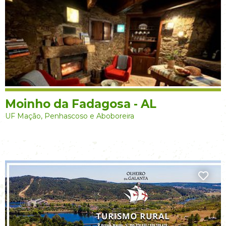
Moinho da Fadagosa - AL
UF Mação, Penhascoso e Aboboreira