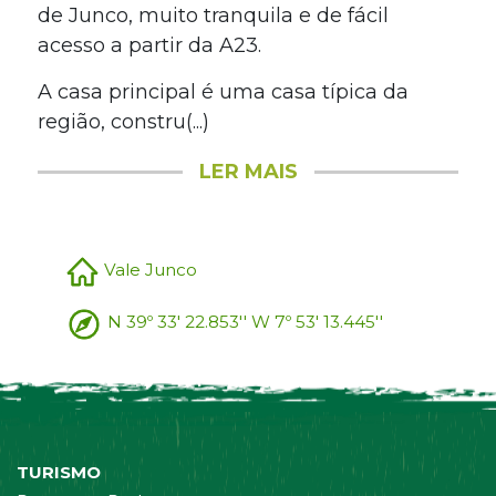
de Junco, muito tranquila e de fácil
acesso a partir da A23.
A casa principal é uma casa típica da
região, constru(...)
LER MAIS
Vale Junco
N 39º 33' 22.853'' W 7º 53' 13.445''
TURISMO