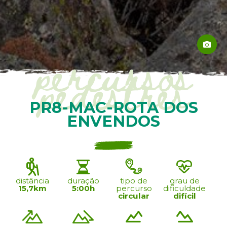
percursos
pedestres
PR8-MAC-ROTA DOS
ENVENDOS
distância
duração
tipo de
grau de
15,7km
5:00h
percurso
dificuldade
circular
difícil