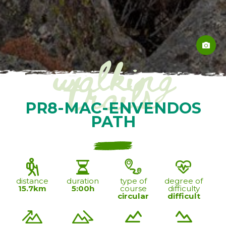
walking
trails
PR8-MAC-ENVENDOS
PATH
distance
duration
type of
degree of
15.7km
5:00h
course
difficulty
circular
difficult