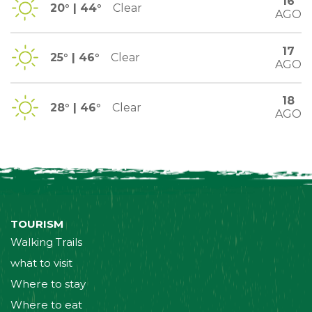
16
20° | 44°
Clear
AGO
17
25° | 46°
Clear
AGO
18
28° | 46°
Clear
AGO
TOURISM
Walking Trails
what to visit
Where to stay
Where to eat