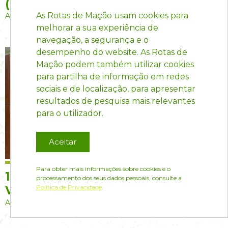
(PR6)
As Rotas de Mação usam cookies para
Amêndoa
melhorar a sua experiência de
navegação, a segurança e o
desempenho do website. As Rotas de
Mação podem também utilizar cookies
para partilha de informação em redes
sociais e de localização, para apresentar
resultados de pesquisa mais relevantes
para o utilizador.
Aceitar
Para obter mais informações sobre cookies e o
1121 - Round Tile Oven (Vinha
processamento dos seus dados pessoais, consulte a
Política de Privacidade
.
Velha)(PR6)
Amêndoa