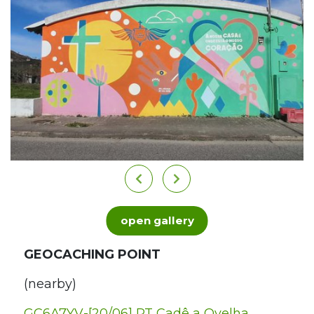
open gallery
GEOCACHING POINT
(nearby)
GC6A7YV-[20/06] PT Cadê a Ovelha