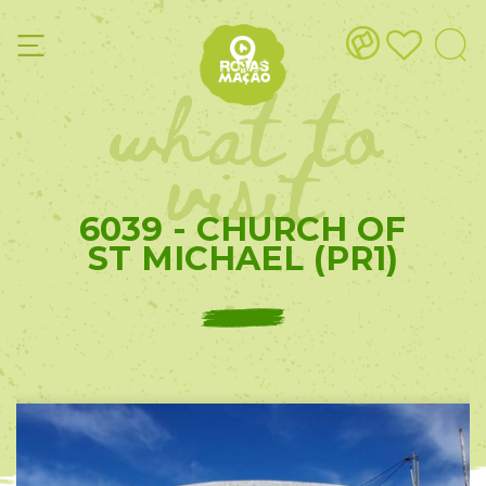
what to
visit
6039 - CHURCH OF
ST MICHAEL (PR1)