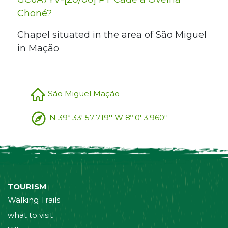
Choné?
Chapel situated in the area of São Miguel
in Mação
São Miguel Mação
N 39º 33' 57.719'' W 8º 0' 3.960''
TOURISM
Walking Trails
what to visit