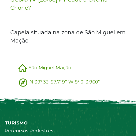
Choné?
Capela situada na zona de São Miguel em
Mação
São Miguel Mação
N 39º 33' 57.719'' W 8º 0' 3.960''
TURISMO
Percursos Pedestres