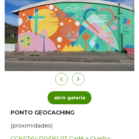
abrir galeria
PONTO GEOCACHING
(proximidades)
GC6A7YV-[20/06] PT Cadê a Ovelha