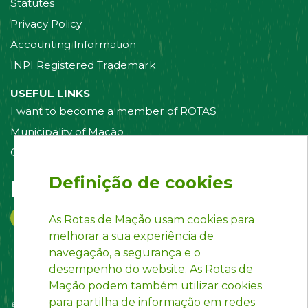
Statutes
Privacy Policy
Accounting Information
INPI Registered Trademark
USEFUL LINKS
I want to become a member of ROTAS
Municipality of Mação
Contact us
Definição de cookies
Follow us on:
As Rotas de Mação usam cookies para
melhorar a sua experiência de
navegação, a segurança e o
desempenho do website. As Rotas de
Mação podem também utilizar cookies
para partilha de informação em redes