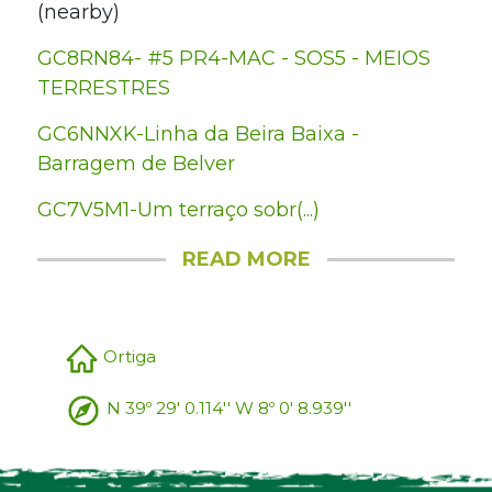
(nearby)
GC8RN84- #5 PR4-MAC - SOS5 - MEIOS
TERRESTRES
GC6NNXK-Linha da Beira Baixa -
Barragem de Belver
GC7V5M1-Um terraço sobr(...)
READ MORE
Ortiga
N 39º 29' 0.114'' W 8º 0' 8.939''