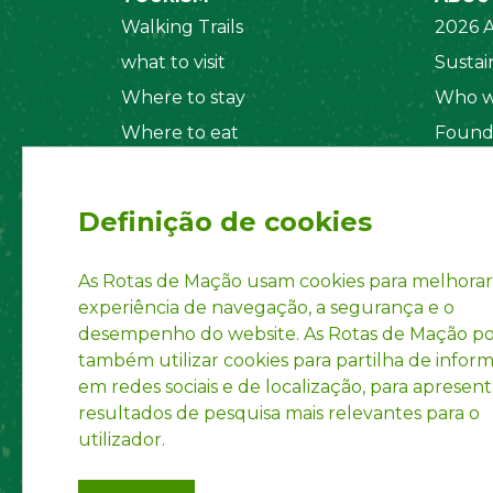
Walking Trails
2026 A
what to visit
Sustain
Where to stay
Who w
Where to eat
Found
Security System
Social
Regul
Definição de cookies
Statut
Privac
As Rotas de Mação usam cookies para melhorar
experiência de navegação, a segurança e o
Accoun
desempenho do website. As Rotas de Mação 
INPI R
também utilizar cookies para partilha de infor
em redes sociais e de localização, para apresent
resultados de pesquisa mais relevantes para o
utilizador.