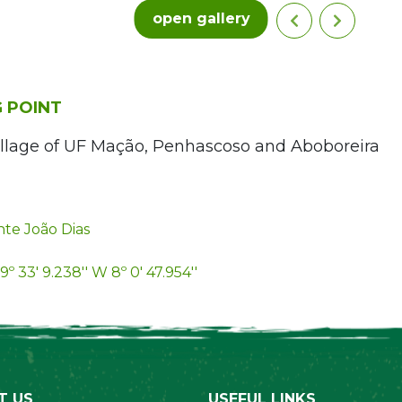
open gallery
 POINT
llage of UF Mação, Penhascoso and Aboboreira
te João Dias
9º 33' 9.238'' W 8º 0' 47.954''
T US
USEFUL LINKS