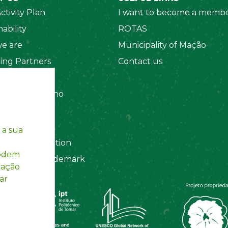
ctivity Plan
I want to become a membe
ability
ROTAS
e are
Municipality of Mação
ing Partners
Contact us
 Organizations
amento Interno
es
y Policy
 a sua
ting Information
podem
egistered Trademark
mação
ar