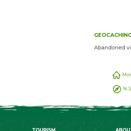
GEOCACHING
Abandoned vi
Mon
N 3
TOURISM
ABOU