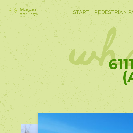
wha
Mação
START
PEDESTRIAN P
33º | 17º
61
(