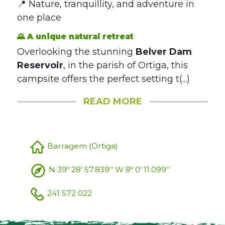
📍 Nature, tranquillity, and adventure in
one place
🌄 A unique natural retreat
Overlooking the stunning
Belver Dam
Reservoir
, in the parish of Ortiga, this
campsite offers the perfect setting t(...)
READ MORE
Barragem (Ortiga)
N 39º 28' 57.839'' W 8º 0' 11.099''
241 572 022