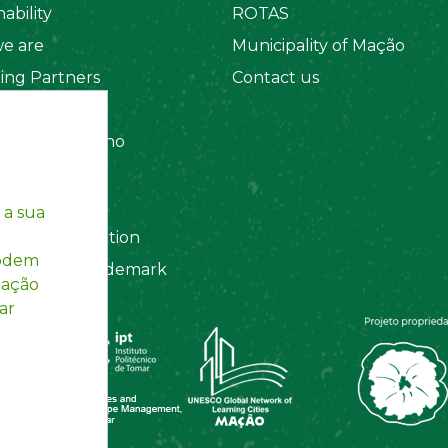
ability
ROTAS
e are
Municipality of Mação
ing Partners
Contact us
 Organizations
amento Interno
es
y Policy
 a sua
ting Information
podem
egistered Trademark
mação
ar