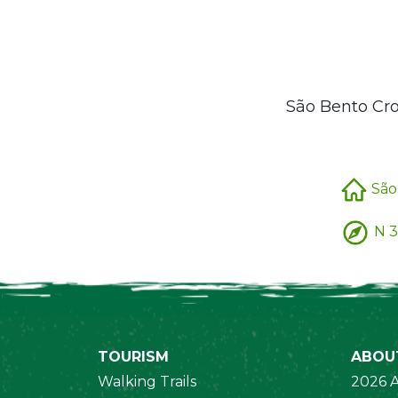
São Bento Cr
São
N 3
TOURISM
ABOU
Walking Trails
2026 A