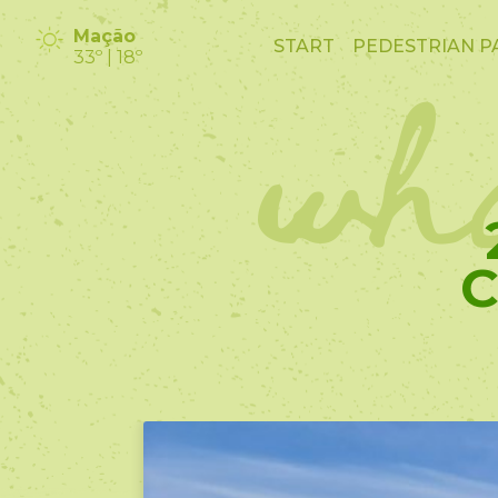
wha
Mação
START
PEDESTRIAN P
33º | 18º
C