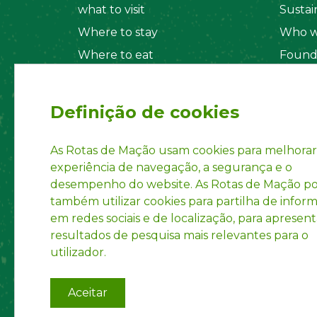
what to visit
Sustain
Where to stay
Who w
Where to eat
Found
Security System
Social
Regul
Definição de cookies
Statut
Privac
As Rotas de Mação usam cookies para melhorar
experiência de navegação, a segurança e o
Accoun
desempenho do website. As Rotas de Mação 
INPI R
também utilizar cookies para partilha de infor
em redes sociais e de localização, para apresent
resultados de pesquisa mais relevantes para o
utilizador.
Aceitar