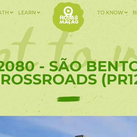
t to v
ATH
LEARN
TO KNOW
B
2080 - SÃO BENT
ROSSROADS (PR1