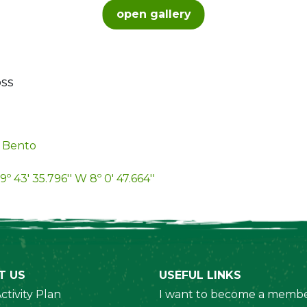
open gallery
oss
 Bento
9º 43' 35.796'' W 8º 0' 47.664''
T US
USEFUL LINKS
ctivity Plan
I want to become a membe