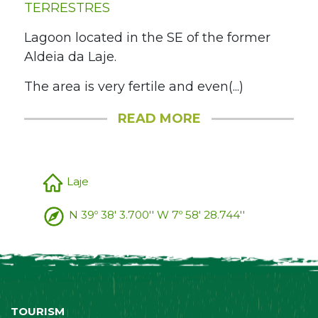
TERRESTRES
Lagoon located in the SE of the former
Aldeia da Laje.
The area is very fertile and even(...)
READ MORE
Laje
N 39º 38' 3.700'' W 7º 58' 28.744''
TOURISM