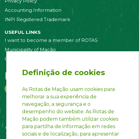
Privacy Policy
Accounting Information
INPI Registered Trademark
USEFUL LINKS
I want to become a member of ROTAS
Municipality of Mação
Contact us
Definição de cookies
Follow us on:
As Rotas de Mação usam cookies para
melhorar a sua experiência de
navegação, a segurança e o
desempenho do website. As Rotas de
Mação podem também utilizar cookies
para partilha de informação em redes
sociais e de localização, para apresentar