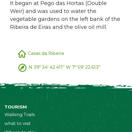
It began at Pego das Hortas (Double
Weir) and was used to water the
vegetable gardens on the left bank of the
Ribeira de Eiras and the olive oil mill.
Casas da Ribeira
N 39º 34' 42.411'' W 7º 59' 22.613''
TOURISM
Walking Trails
what to visit