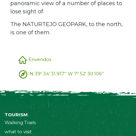
panoramic view of a number of places to
lose sight of.
The NATURTEJO GEOPARK, to the north,
is one of them.
Envendos
N 39º 34' 31.917'' W 7º 52' 30.106''
TOURISM
Walking Trails
what to visit