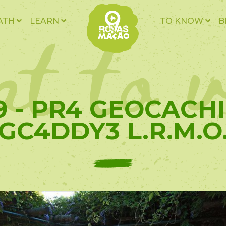
t to v
ATH
LEARN
TO KNOW
B
9 - PR4 GEOCACHI
GC4DDY3 L.R.M.O