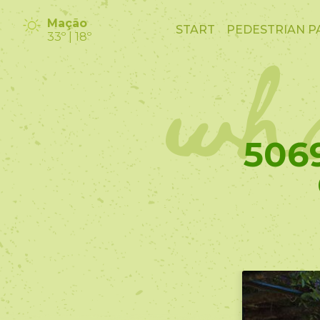
wha
Mação
START
PEDESTRIAN P
33º | 18º
506