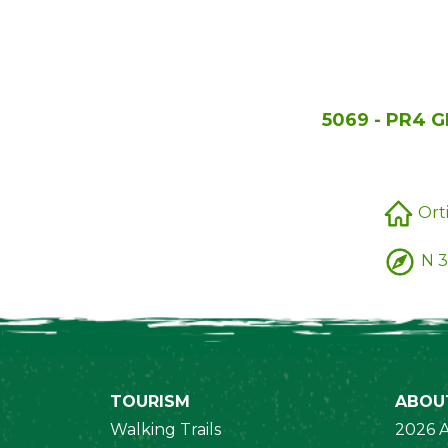
5069 - PR4 
Ort
N 3
TOURISM
ABOU
Walking Trails
2026 A