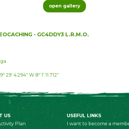
open gallery
GEOCACHING - GC4DDY3 L.R.M.O.
iga
9º 29' 4.294'' W 8º 1' 11.712''
T US
USEFUL LINKS
ctivity Plan
I want to become a membe