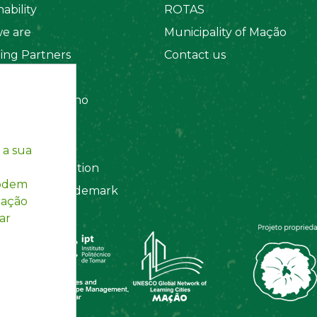
ability
ROTAS
e are
Municipality of Mação
ing Partners
Contact us
 Organizations
amento Interno
es
y Policy
 a sua
ting Information
podem
egistered Trademark
mação
ar