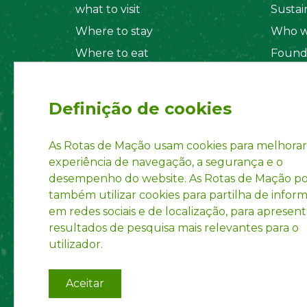
what to visit
Sustain
Where to stay
Who w
Where to eat
Found
Security System
Social
Regul
Definição de cookies
Statut
Privac
As Rotas de Mação usam cookies para melhorar
experiência de navegação, a segurança e o
Accoun
desempenho do website. As Rotas de Mação 
INPI R
também utilizar cookies para partilha de infor
em redes sociais e de localização, para apresent
resultados de pesquisa mais relevantes para o
utilizador.
Aceitar