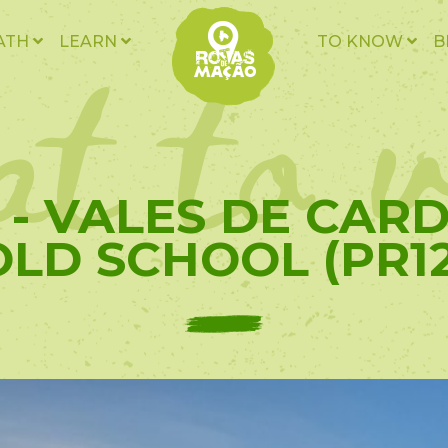
t to v
ATH
LEARN
TO KNOW
B
 - VALES DE CAR
OLD SCHOOL (PR12