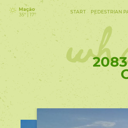
wha
Mação
START
PEDESTRIAN P
35º | 17º
2083