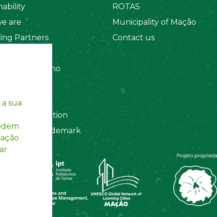
ability
ROTAS
e are
Municipality of Mação
ing Partners
Contact us
 Organizations
amento Interno
es
y Policy
 a sua
ting Information
podem
egistered Trademark
mação
ar