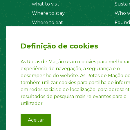
what to visit
Sustain
Where to stay
Who w
Where to eat
Found
Security System
Social
Regul
Definição de cookies
Statut
Privac
As Rotas de Mação usam cookies para melhorar
experiência de navegação, a segurança e o
Accoun
desempenho do website. As Rotas de Mação 
INPI R
também utilizar cookies para partilha de infor
em redes sociais e de localização, para apresent
resultados de pesquisa mais relevantes para o
utilizador.
Aceitar