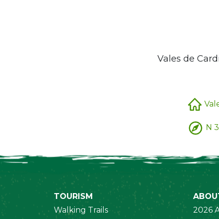
Vales de Card
Vale
N 3
TOURISM
ABOU
Walking Trails
2026 A