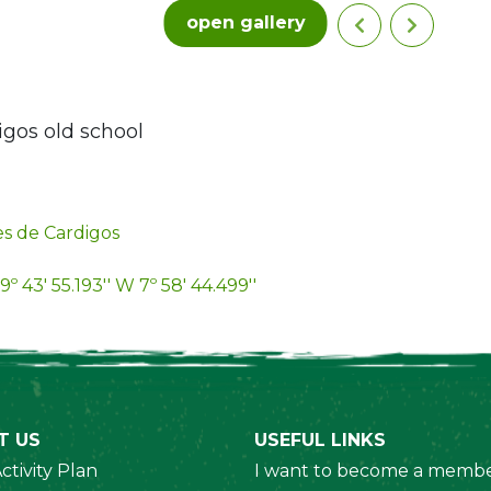
open gallery
igos old school
s de Cardigos
9º 43' 55.193'' W 7º 58' 44.499''
T US
USEFUL LINKS
ctivity Plan
I want to become a membe