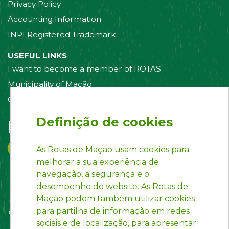
Privacy Policy
Accounting Information
INPI Registered Trademark
USEFUL LINKS
I want to become a member of ROTAS
Municipality of Mação
Contact us
Definição de cookies
Follow us on:
As Rotas de Mação usam cookies para
melhorar a sua experiência de
navegação, a segurança e o
desempenho do website. As Rotas de
Mação podem também utilizar cookies
para partilha de informação em redes
sociais e de localização, para apresentar