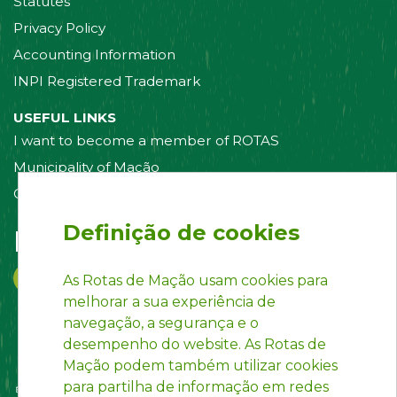
Statutes
Privacy Policy
Accounting Information
INPI Registered Trademark
USEFUL LINKS
I want to become a member of ROTAS
Municipality of Mação
Contact us
Definição de cookies
Follow us on:
As Rotas de Mação usam cookies para
melhorar a sua experiência de
navegação, a segurança e o
desempenho do website. As Rotas de
Mação podem também utilizar cookies
para partilha de informação em redes