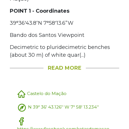
POINT 1 - Coordinates
39°36'43.8“N 7°58'13.6”W
Bando dos Santos Viewpoint
Decimetric to pluridecimetric benches
(about 30 m) of white quar(...)
READ MORE
Castelo do Mação
N 39º 36' 43.126'' W 7º 58' 13.234''
https://www.facebook.com/rotasdemacao