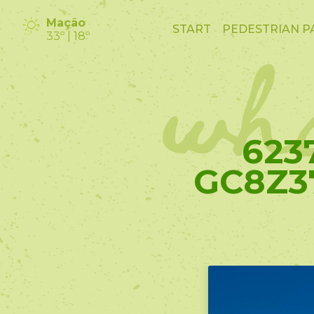
wha
Mação
START
PEDESTRIAN P
33º | 18º
623
GC8Z3