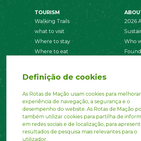
TOURISM
ABOU
Walking Trails
2026 A
what to visit
Sustain
Where to stay
Who w
Where to eat
Found
Security System
Social
Regul
Definição de cookies
Statut
Privac
As Rotas de Mação usam cookies para melhorar
experiência de navegação, a segurança e o
Accoun
desempenho do website. As Rotas de Mação 
INPI R
também utilizar cookies para partilha de infor
em redes sociais e de localização, para apresent
resultados de pesquisa mais relevantes para o
utilizador.