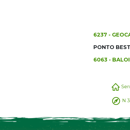
6237 - GEOC
PONTO BEST
6063 - BALO
Ser
N 3