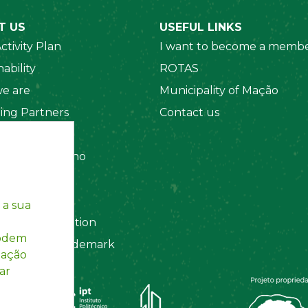
T US
USEFUL LINKS
ctivity Plan
I want to become a membe
ability
ROTAS
e are
Municipality of Mação
ing Partners
Contact us
 Organizations
amento Interno
es
y Policy
 a sua
ting Information
podem
egistered Trademark
mação
ar