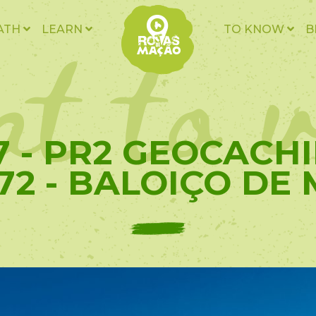
t to v
ATH
LEARN
TO KNOW
B
7 - PR2 GEOCACHI
72 - BALOIÇO DE