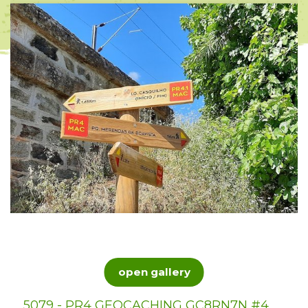
open gallery
5079 - PR4 GEOCACHING GC8RN7N #4