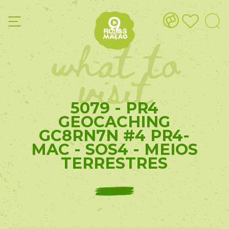
what to
visit
5079 - PR4
GEOCACHING
GC8RN7N #4 PR4-
MAC - SOS4 - MEIOS
TERRESTRES