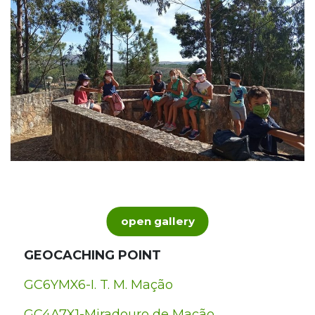
open gallery
GEOCACHING POINT
GC6YMX6-I. T. M. Mação
GC4A7X1-Miradouro de Mação