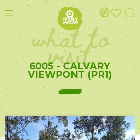
what to
visit
6005 - CALVARY
VIEWPONT (PR1)