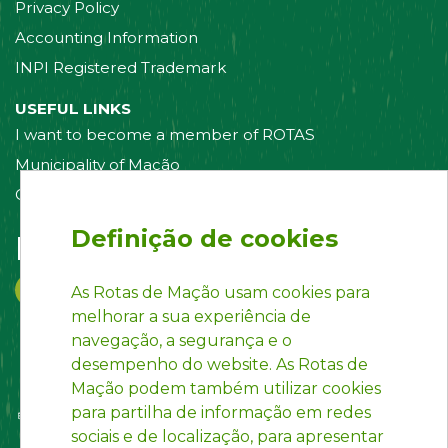
Privacy Policy
Accounting Information
INPI Registered Trademark
USEFUL LINKS
I want to become a member of ROTAS
Municipality of Mação
Contact us
Definição de cookies
Follow us on:
As Rotas de Mação usam cookies para
melhorar a sua experiência de
navegação, a segurança e o
desempenho do website. As Rotas de
Mação podem também utilizar cookies
para partilha de informação em redes
sociais e de localização, para apresentar