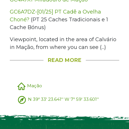
GC6A7DZ-[01/25] PT Cadê a Ovelha
Choné?
(PT 25 Caches Tradicionais e 1
Cache Bónus)
Viewpoint, located in the area of Calvário
in Mação, from where you can see (...)
READ MORE
Mação
N 39º 33' 23.641'' W 7º 59' 33.601''