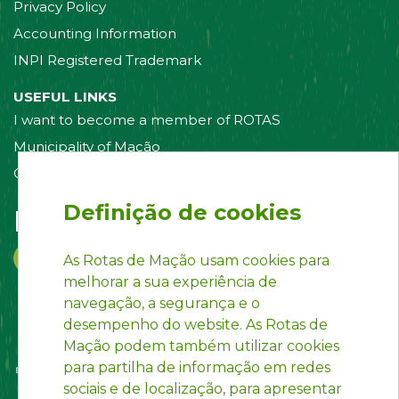
Privacy Policy
Accounting Information
INPI Registered Trademark
USEFUL LINKS
I want to become a member of ROTAS
Municipality of Mação
Contact us
Definição de cookies
Follow us on:
As Rotas de Mação usam cookies para
melhorar a sua experiência de
navegação, a segurança e o
desempenho do website. As Rotas de
Mação podem também utilizar cookies
para partilha de informação em redes
sociais e de localização, para apresentar