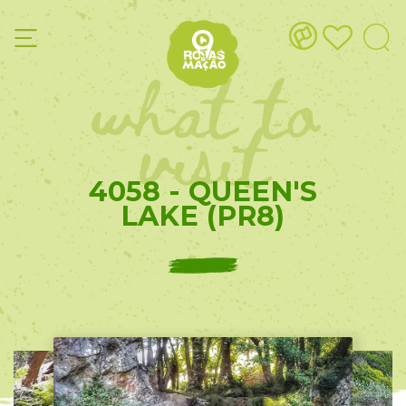
what to
visit
4058 - QUEEN'S
LAKE (PR8)