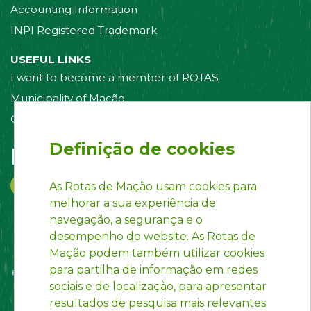
Accounting Information
INPI Registered Trademark
USEFUL LINKS
I want to become a member of ROTAS
Municipality of Mação
Contact us
Definição de cookies
Follow us on:
As Rotas de Mação usam cookies para
melhorar a sua experiência de
navegação, a segurança e o
desempenho do website. As Rotas de
Mação podem também utilizar cookies
para partilha de informação em redes
sociais e de localização, para apresentar
resultados de pesquisa mais relevantes