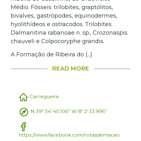
Médio. Fósseis: trilobites, graptólitos,
bivalves, gastrópodes, equinodermes,
hyolithídeos e ostracodos. Trilobites:
Dalmanitina rabanoae n. sp., Crozonaspis
chauveli e Colpocoryphe grandis.
A Formação de Ribeira do (...)
READ MORE
Carregueira
N 39º 34' 40.106'' W 8º 2' 33.996''
https://www.facebook.com/rotasdemacao