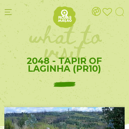
what to
visit
2048 - TAPIR OF
LAGINHA (PR10)