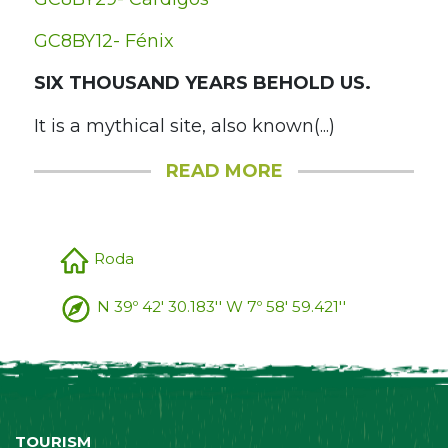
GC8BY12- Fénix
SIX THOUSAND YEARS BEHOLD US.
It is a mythical site, also known(...)
READ MORE
Roda
N 39º 42' 30.183'' W 7º 58' 59.421''
TOURISM