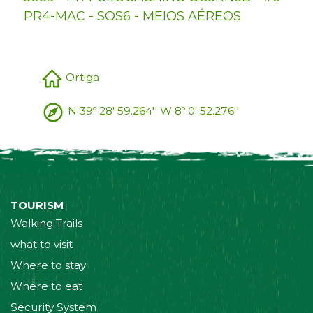
PR4-MAC - SOS6 - MEIOS AÉREOS
Ortiga
N 39º 28' 59.264'' W 8º 0' 52.276''
TOURISM
Walking Trails
what to visit
Where to stay
Where to eat
Security System