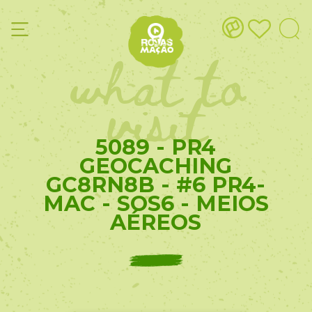
what to
visit
5089 - PR4
GEOCACHING
GC8RN8B - #6 PR4-
MAC - SOS6 - MEIOS
AÉREOS