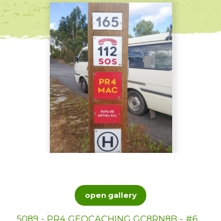
open gallery
5089 - PR4 GEOCACHING GC8RN8B - #6