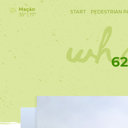
wha
Mação
START
PEDESTRIAN P
35º | 17º
62