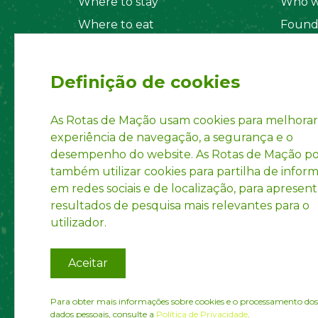
Where to stay
Who w
Where to eat
Found
Security System
Social
Regul
Definição de cookies
Statut
Privac
As Rotas de Mação usam cookies para melhorar
experiência de navegação, a segurança e o
Accoun
desempenho do website. As Rotas de Mação 
INPI R
também utilizar cookies para partilha de infor
em redes sociais e de localização, para apresent
resultados de pesquisa mais relevantes para o
utilizador.
Aceitar
Para obter mais informações sobre cookies e o processamento dos
dados pessoais, consulte a
Política de Privacidade
.