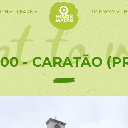
t to v
ATH
LEARN
TO KNOW
B
00 - CARATÃO (P