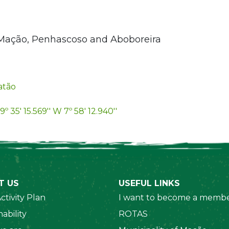
 Mação, Penhascoso and Aboboreira
atão
9º 35' 15.569'' W 7º 58' 12.940''
T US
USEFUL LINKS
ctivity Plan
I want to become a membe
ability
ROTAS