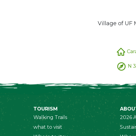
Village of UF
Car
N 3
TOURISM
ABOU
Walking Trails
2026 A
what to visit
Sustain