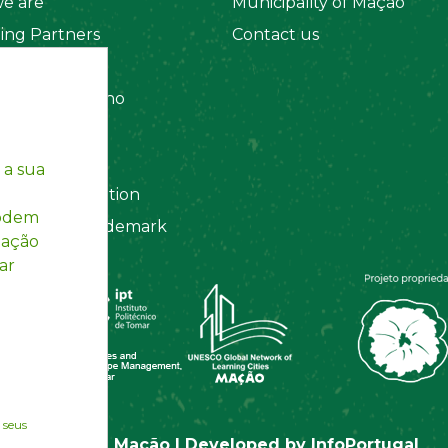
e are
Municipality of Mação
ing Partners
Contact us
 Organizations
amento Interno
es
y Policy
 a sua
ting Information
podem
egistered Trademark
mação
ar
 seus
© Rotas de Mação | Developed by
InfoPortugal