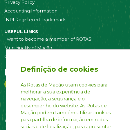
Privacy Policy
Accounting Information
INPI Registered Trademark
USEFUL LINKS
I want to become a member of ROTAS
Municipality of Mação
Contact us
Definição de cookies
Follow us on:
As Rotas de Mação usam cookies para
melhorar a sua experiência de
navegação, a segurança e o
desempenho do website. As Rotas de
Mação podem também utilizar cookies
para partilha de informação em redes
sociais e de localização, para apresentar