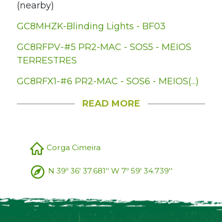
(nearby)
GC8MHZK-Blinding Lights - BF03
GC8RFPV-#5 PR2-MAC - SOS5 - MEIOS
TERRESTRES
GC8RFX1-#6 PR2-MAC - SOS6 - MEIOS(...)
READ MORE
Corga Cimeira
N 39º 36' 37.681'' W 7º 59' 34.739''