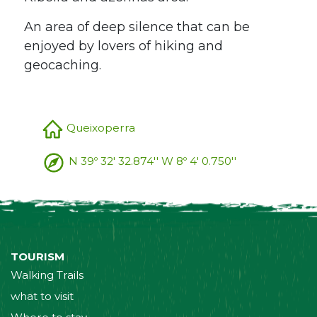
An area of deep silence that can be
enjoyed by lovers of hiking and
geocaching.
Queixoperra
N 39º 32' 32.874'' W 8º 4' 0.750''
TOURISM
Walking Trails
what to visit