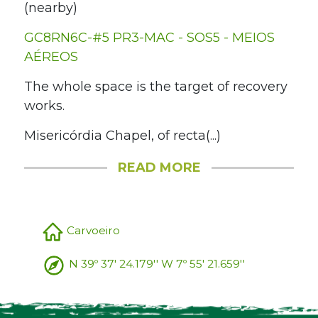
(nearby)
GC8RN6C-#5 PR3-MAC - SOS5 - MEIOS
AÉREOS
The whole space is the target of recovery
works.
Misericórdia Chapel, of recta(...)
READ MORE
Carvoeiro
N 39º 37' 24.179'' W 7º 55' 21.659''