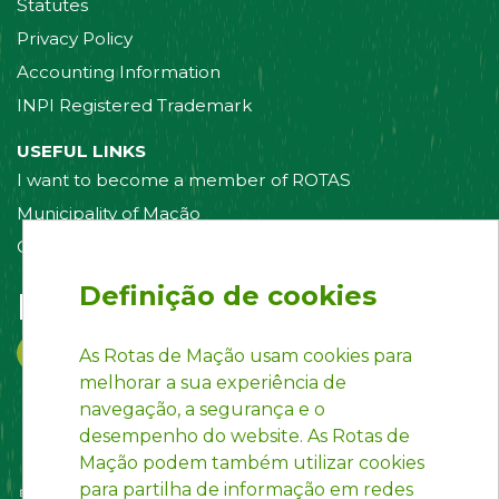
Statutes
Privacy Policy
Accounting Information
INPI Registered Trademark
USEFUL LINKS
I want to become a member of ROTAS
Municipality of Mação
Contact us
Definição de cookies
Follow us on:
As Rotas de Mação usam cookies para
melhorar a sua experiência de
navegação, a segurança e o
desempenho do website. As Rotas de
Mação podem também utilizar cookies
para partilha de informação em redes