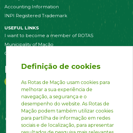
Accounting Information
INPI Registered Trademark
USEFUL LINKS
I want to become a member of ROTAS
Municipality of Mação
Contact us
Definição de cookies
Follow us on:
As Rotas de Mação usam cookies para
melhorar a sua experiência de
navegação, a segurança e o
desempenho do website. As Rotas de
Mação podem também utilizar cookies
para partilha de informação em redes
sociais e de localização, para apresentar
resultados de pesquisa mais relevantes