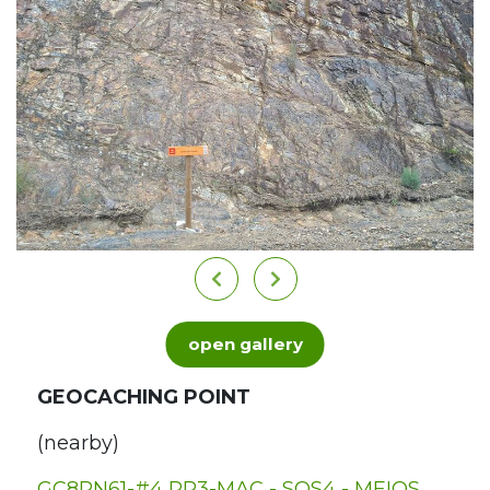
open gallery
GEOCACHING POINT
(nearby)
GC8RN61-#4 PR3-MAC - SOS4 - MEIOS