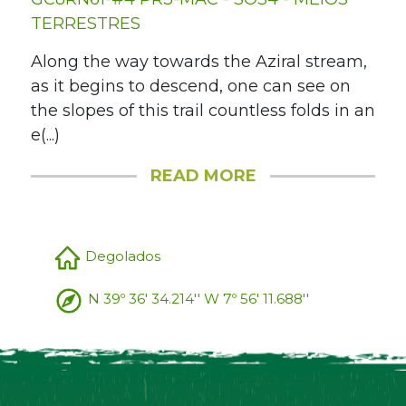
TERRESTRES
Along the way towards the Aziral stream,
as it begins to descend, one can see on
the slopes of this trail countless folds in an
e(...)
READ MORE
Degolados
N 39º 36' 34.214'' W 7º 56' 11.688''