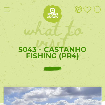
what to
visit
5043 - CASTANHO
FISHING (PR4)