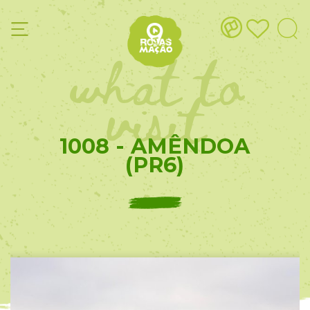
what to
visit
1008 - AMÊNDOA
(PR6)