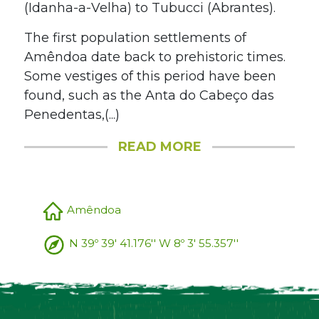
(Idanha-a-Velha) to Tubucci (Abrantes).
The first population settlements of
Amêndoa date back to prehistoric times.
Some vestiges of this period have been
found, such as the Anta do Cabeço das
Penedentas,(...)
READ MORE
Amêndoa
N 39º 39' 41.176'' W 8º 3' 55.357''