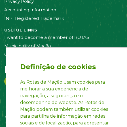
Privacy Policy
Accounting Information
INPI Registered Trademark
USEFUL LINKS
I want to become a member of ROTAS
Municipality of Mação
Contact us
Definição de cookies
Follow us on:
As Rotas de Mação usam cookies para
melhorar a sua experiência de
navegação, a segurança e o
desempenho do website. As Rotas de
Mação podem também utilizar cookies
para partilha de informação em redes
sociais e de localização, para apresentar