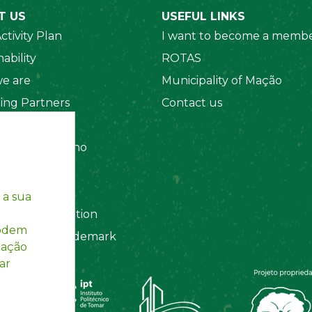
T US
USEFUL LINKS
ctivity Plan
I want to become a membe
ability
ROTAS
e are
Municipality of Mação
ing Partners
Contact us
 Organizations
amento Interno
es
y Policy
 a sua
ting Information
podem
egistered Trademark
mação
ar