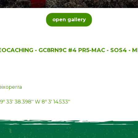
open gallery
GEOCACHING - GC8RN9C #4 PR5-MAC - SOS4 - M
ixoperra
9º 33' 38.398'' W 8º 3' 14.533''