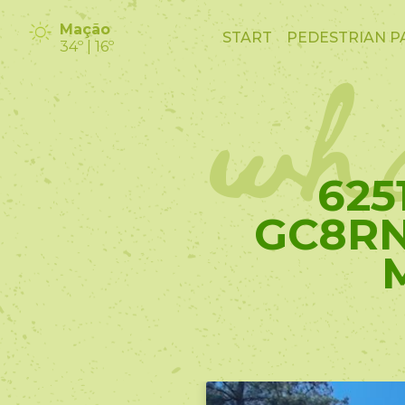
wha
Mação
START
PEDESTRIAN P
34º | 16º
625
GC8RN