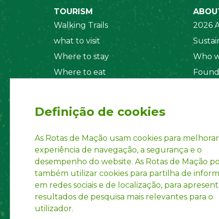
TOURISM
ABOU
Walking Trails
2026 A
what to visit
Sustain
Where to stay
Who w
Where to eat
Found
Security System
Social
Regul
Definição de cookies
Statut
Privac
As Rotas de Mação usam cookies para melhorar
experiência de navegação, a segurança e o
Accoun
desempenho do website. As Rotas de Mação 
INPI R
também utilizar cookies para partilha de infor
em redes sociais e de localização, para apresent
resultados de pesquisa mais relevantes para o
utilizador.