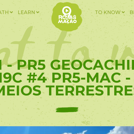
t to v
ATH
LEARN
TO KNOW
B
1 - PR5 GEOCACHI
9C #4 PR5-MAC - 
MEIOS TERRESTRE