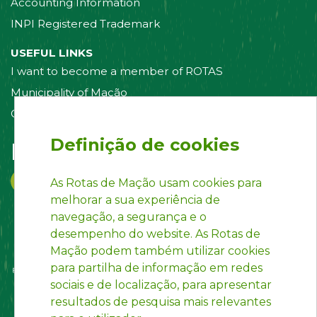
Accounting Information
INPI Registered Trademark
USEFUL LINKS
I want to become a member of ROTAS
Municipality of Mação
Contact us
Definição de cookies
Follow us on:
As Rotas de Mação usam cookies para
melhorar a sua experiência de
navegação, a segurança e o
desempenho do website. As Rotas de
Mação podem também utilizar cookies
para partilha de informação em redes
sociais e de localização, para apresentar
resultados de pesquisa mais relevantes