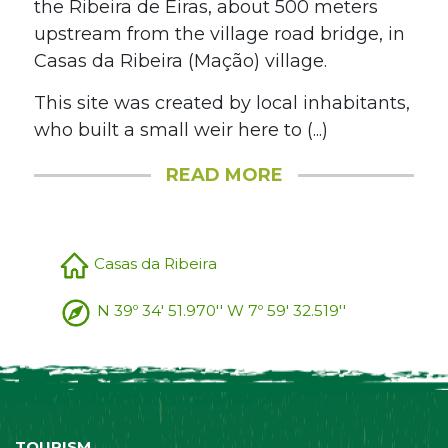
the Ribeira de Eiras, about 500 meters
upstream from the village road bridge, in
Casas da Ribeira (Mação) village.
This site was created by local inhabitants,
who built a small weir here to (...)
READ MORE
Casas da Ribeira
N 39º 34' 51.970'' W 7º 59' 32.519''
TOURISM