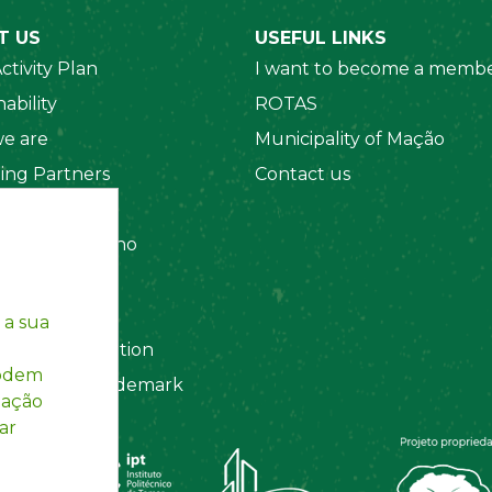
T US
USEFUL LINKS
ctivity Plan
I want to become a membe
ability
ROTAS
e are
Municipality of Mação
ing Partners
Contact us
 Organizations
amento Interno
es
y Policy
 a sua
ting Information
podem
egistered Trademark
mação
ar