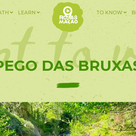
t to v
ATH
LEARN
TO KNOW
B
 PEGO DAS BRUXA