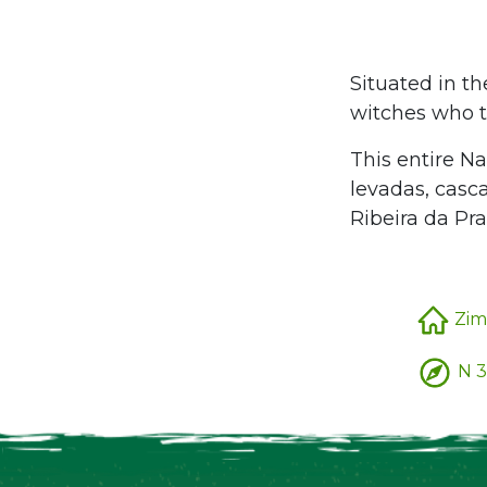
Situated in t
witches who t
This entire Na
levadas, casca
Ribeira da Pra
Zim
N 3