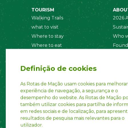
TOURISM
ABOU
Walking Trails
2026 A
what to visit
Sustain
Where to stay
Who w
Where to eat
Found
Security System
Social
Regul
Definição de cookies
Statut
Privac
As Rotas de Mação usam cookies para melhorar
experiência de navegação, a segurança e o
Accoun
desempenho do website. As Rotas de Mação 
INPI R
também utilizar cookies para partilha de infor
em redes sociais e de localização, para apresent
resultados de pesquisa mais relevantes para o
utilizador.