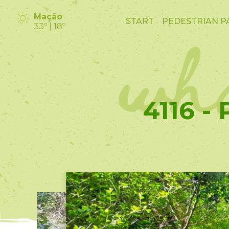
wha
Mação
START
PEDESTRIAN P
33º | 18º
4116 -