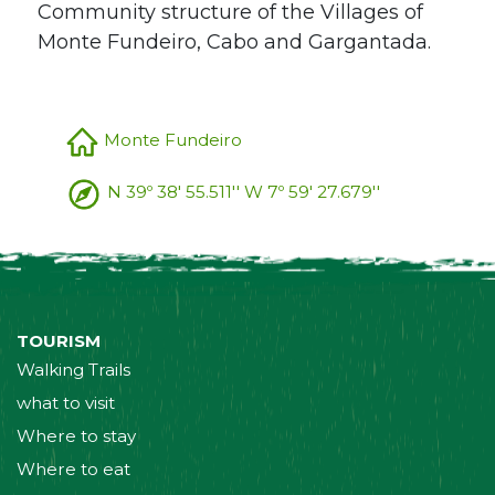
Community structure of the Villages of
Monte Fundeiro, Cabo and Gargantada.
Monte Fundeiro
N 39º 38' 55.511'' W 7º 59' 27.679''
TOURISM
Walking Trails
what to visit
Where to stay
Where to eat