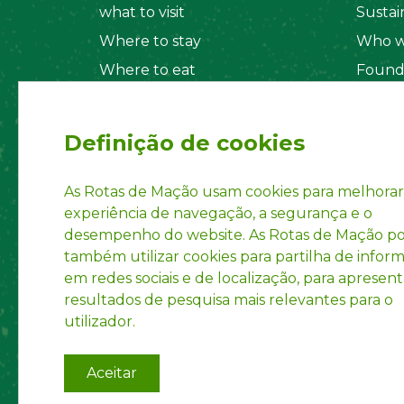
what to visit
Sustain
Where to stay
Who w
Where to eat
Found
Security System
Social
Regul
Definição de cookies
Statut
Privac
As Rotas de Mação usam cookies para melhorar
experiência de navegação, a segurança e o
Accoun
desempenho do website. As Rotas de Mação 
INPI R
também utilizar cookies para partilha de infor
em redes sociais e de localização, para apresent
resultados de pesquisa mais relevantes para o
utilizador.
Aceitar