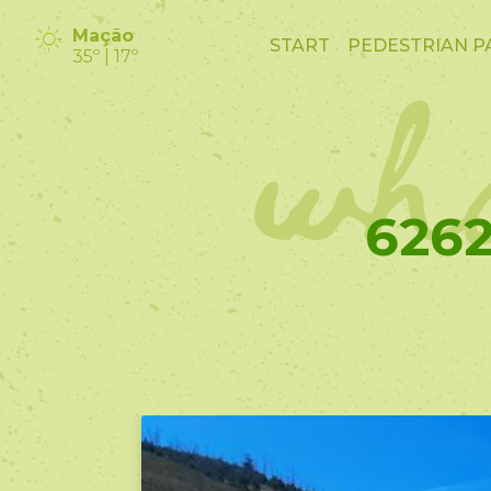
wha
Mação
START
PEDESTRIAN P
35º | 17º
6262