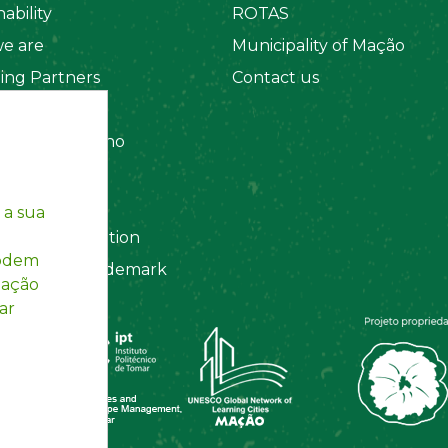
ability
ROTAS
e are
Municipality of Mação
ing Partners
Contact us
 Organizations
amento Interno
es
y Policy
 a sua
ting Information
podem
egistered Trademark
mação
ar