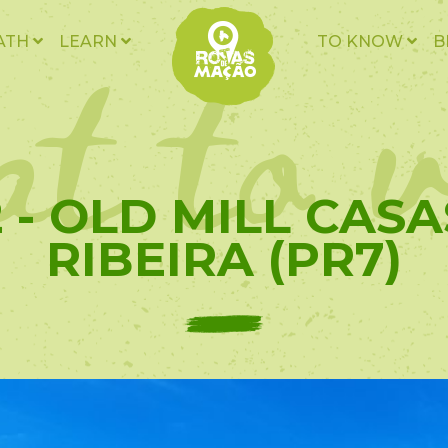
t to v
ATH
LEARN
TO KNOW
B
 - OLD MILL CAS
RIBEIRA (PR7)