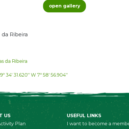
open gallery
 da Ribeira
s da Ribeira
9º 34' 31.620'' W 7º 58' 56.904''
T US
USEFUL LINKS
ctivity Plan
I want to become a membe