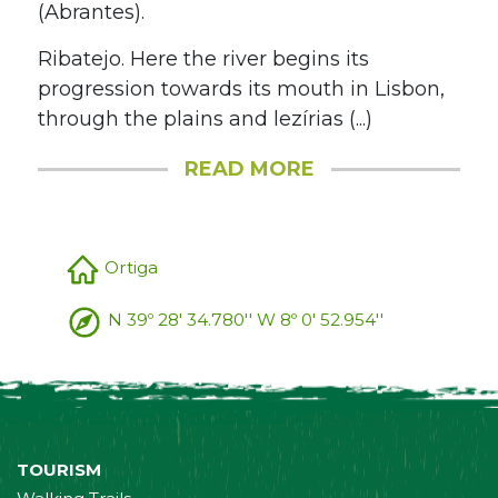
(Abrantes).
Ribatejo. Here the river begins its
progression towards its mouth in Lisbon,
through the plains and lezírias (...)
READ MORE
Ortiga
N 39º 28' 34.780'' W 8º 0' 52.954''
TOURISM