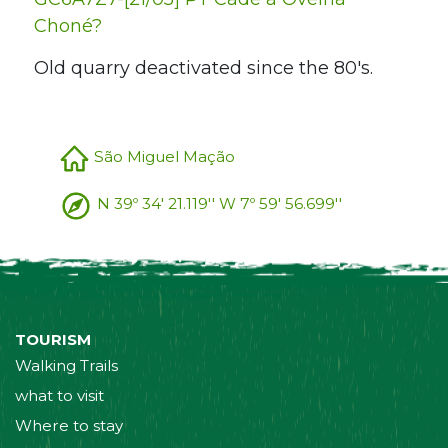
Choné?
Old quarry deactivated since the 80's.
São Miguel Mação
N 39º 34' 21.119'' W 7º 59' 56.699''
TOURISM
Walking Trails
what to visit
Where to stay