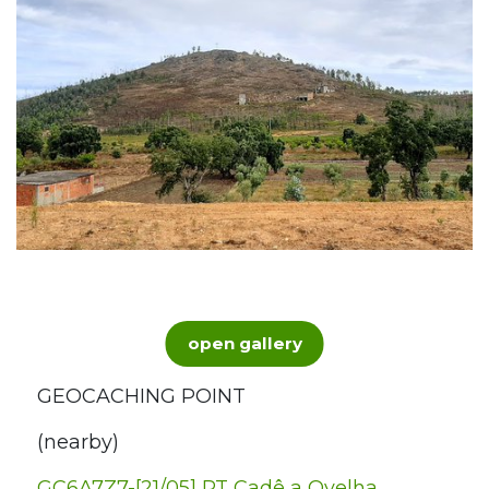
open gallery
GEOCACHING POINT
(nearby)
GC6A7Z7-[21/05] PT Cadê a Ovelha