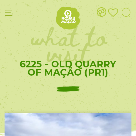
what to
visit
6225 - OLD QUARRY
OF MAÇÃO (PR1)