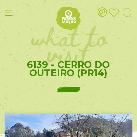
what to
visit
6139 - CERRO DO
OUTEIRO (PR14)