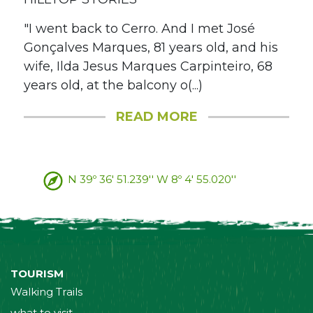
"I went back to Cerro. And I met José
Gonçalves Marques, 81 years old, and his
wife, Ilda Jesus Marques Carpinteiro, 68
years old, at the balcony o(...)
READ MORE
N 39º 36' 51.239'' W 8º 4' 55.020''
TOURISM
Walking Trails
what to visit