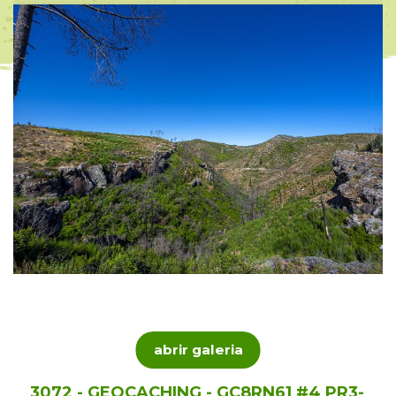
abrir galeria
3072 - GEOCACHING - GC8RN61 #4 PR3-