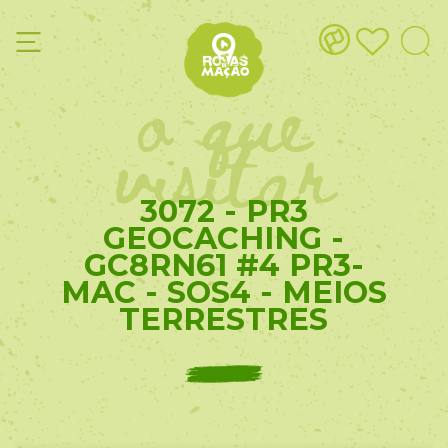
o que
visitar
3072 - PR3
GEOCACHING -
GC8RN61 #4 PR3-
MAC - SOS4 - MEIOS
TERRESTRES