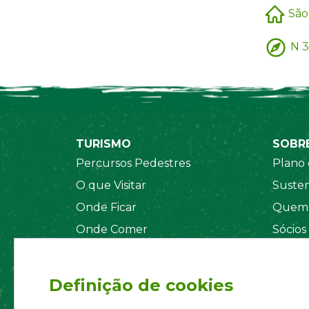
São
N 3
TURISMO
SOBR
Percursos Pedestres
Plano 
O que Visitar
Susten
Onde Ficar
Quem 
Onde Comer
Sócios
Sistema de Segurança
Orgãos
Regul
Definição de cookies
Estatu