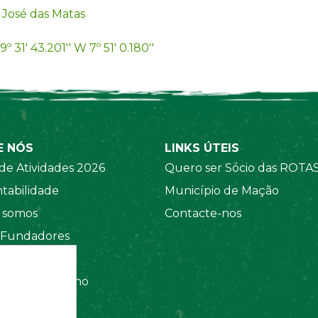
 José das Matas
9º 31' 43.201'' W 7º 51' 0.180''
E NÓS
LINKS ÚTEIS
de Atividades 2026
Quero ser Sócio das ROTA
tabilidade
Município de Mação
somos
Contacte-nos
 Fundadores
 Sociais
amento Interno
tos