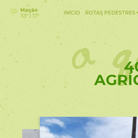
o q
Mação
INÍCIO
ROTAS PEDESTRES
33º | 17º
4
AGRÍ