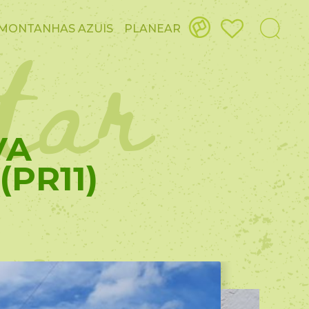
itar
MONTANHAS AZUIS
PLANEAR
VA
PR11)