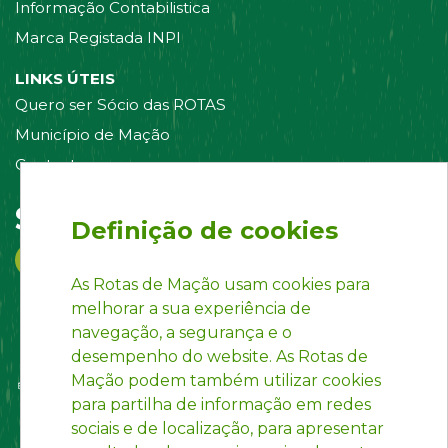
Informação Contabilistica
Marca Registada INPI
LINKS ÚTEIS
Quero ser Sócio das ROTAS
Município de Mação
Contacte-nos
Siga-nos em:
Definição de cookies
As Rotas de Mação usam cookies para
melhorar a sua experiência de
navegação, a segurança e o
desempenho do website. As Rotas de
Mação podem também utilizar cookies
para partilha de informação em redes
sociais e de localização, para apresentar