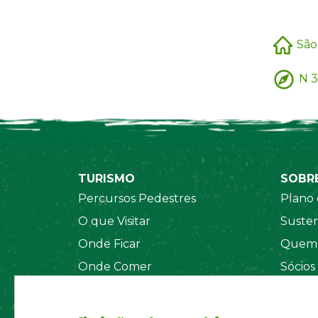
São
N 3
TURISMO
SOBR
Percursos Pedestres
Plano 
O que Visitar
Susten
Onde Ficar
Quem 
Onde Comer
Sócios
Sistema de Segurança
Orgãos
Regul