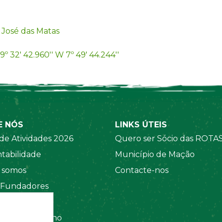
 José das Matas
9º 32' 42.960'' W 7º 49' 44.244''
E NÓS
LINKS ÚTEIS
de Atividades 2026
Quero ser Sócio das ROTA
tabilidade
Município de Mação
somos
Contacte-nos
 Fundadores
 Sociais
amento Interno