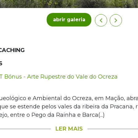
abrir galeria
CACHING
S
Bónus - Arte Rupestre do Vale do Ocreza
ueológico e Ambiental do Ocreza, em Mação, abr
ue se estende pelos vales da ribeira da Pracana, 
o, entre o Pego da Rainha e Barca(...)
LER MAIS