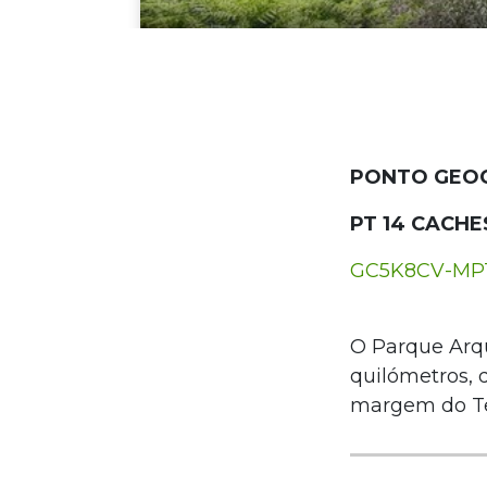
PONTO GEO
PT 14 CACHE
GC5K8CV-MPT 
O Parque Arq
quilómetros, q
margem do Tej