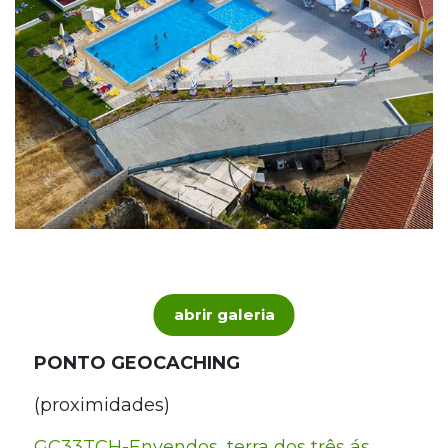
abrir galeria
PONTO GEOCACHING
(proximidades)
GC33TCH-Envendos, terra dos três ás.