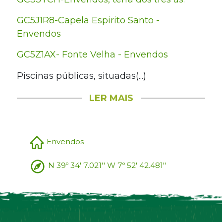
GC5J1R8-Capela Espirito Santo -
Envendos
GC5Z1AX- Fonte Velha - Envendos
Piscinas públicas, situadas(...)
LER MAIS
Envendos
N 39º 34' 7.021'' W 7º 52' 42.481''