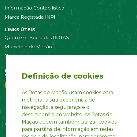
Informação Contabilistica
Marca Registada INPI
LINKS ÚTEIS
Quero ser Sócio das ROTAS
Município de Mação
Contacte-nos
Siga-nos em:
Definição de cookies
As Rotas de Mação usam cookies para
melhorar a sua experiência de
navegação, a segurança e o
desempenho do website. As Rotas de
Mação podem também utilizar cookies
para partilha de informação em redes
sociais e de localização, para apresentar